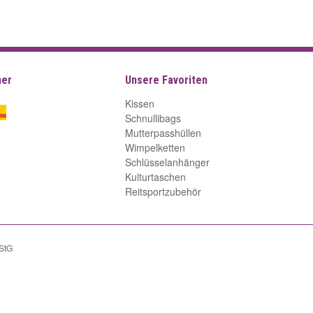
ner
Unsere Favoriten
Kissen
Schnullibags
Mutterpasshüllen
Wimpelketten
Schlüsselanhänger
Kulturtaschen
Reitsportzubehör
UStG