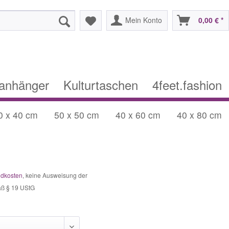
Mein Konto
0,00 € *
lanhänger
Kulturtaschen
4feet.fashion
0 x 40 cm
50 x 50 cm
40 x 60 cm
40 x 80 cm
ndkosten
, keine Ausweisung der
äß § 19 UStG