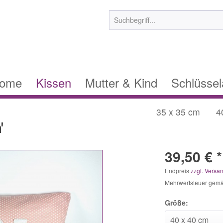
ome
Kissen
Mutter & Kind
Schlüsse
35 x 35 cm
4
'
39,50 € *
Endpreis
zzgl. Versa
Mehrwertsteuer gem
Größe: