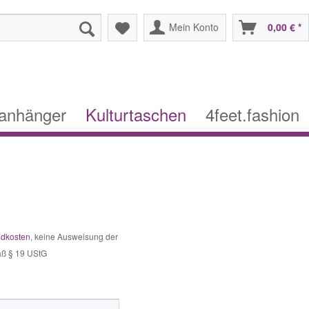
Mein Konto
0,00 € *
lanhänger
Kulturtaschen
4feet.fashion
ndkosten
, keine Ausweisung der
äß § 19 UStG